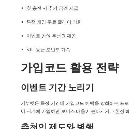
첫 충전 시 추가 금액 지급
특정 게임 무료 플레이 기회
이벤트 참여 우선권 제공
VIP 등급 포인트 가속
가입코드 활용 전략
이벤트 기간 노리기
기부벳은 특정 기간에 가입코드 혜택을 강화하는 프
이 시기에 가입하면 보너스 배율이 높아지거나 한정 
추천인 제도와 병행