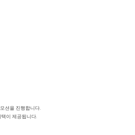
로모션을 진행합니다.
혜택이 제공됩니다.