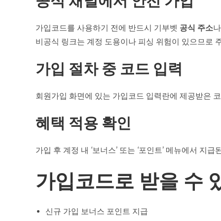
공식 채널에서 안전 가입
가입코드를 사용하기 전에 반드시 기부벳
공식 주소
나
비공식 링크는 계정 도용이나 피싱 위험이 있으므로 
가입 절차 중 코드 입력
회원가입 화면에 있는 가입코드 입력란에 제공받은 코
혜택 적용 확인
가입 후 계정 내 ‘보너스’ 또는 ‘포인트’ 메뉴에서 지
가입코드로 받을 수 
신규 가입 보너스 포인트 지급