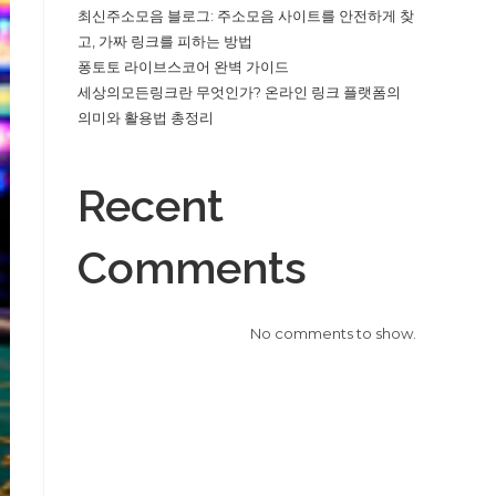
최신주소모음 블로그: 주소모음 사이트를 안전하게 찾
고, 가짜 링크를 피하는 방법
퐁토토 라이브스코어 완벽 가이드
세상의모든링크란 무엇인가? 온라인 링크 플랫폼의
의미와 활용법 총정리
Recent
Comments
No comments to show.