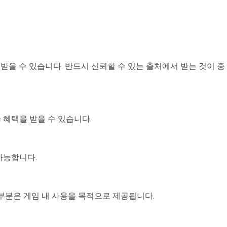
해 받을 수 있습니다. 반드시 신뢰할 수 있는 출처에서 받는 것이 중
 혜택을 받을 수 있습니다.
가능합니다.
대부분은 게임 내 사용을 목적으로 제공됩니다.