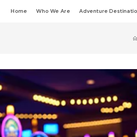
Home
Who We Are
Adventure Destinati