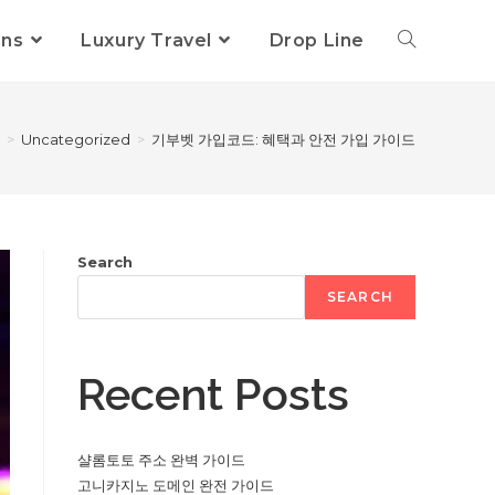
ons
Luxury Travel
Drop Line
Toggle
website
>
Uncategorized
>
기부벳 가입코드: 혜택과 안전 가입 가이드
search
Search
SEARCH
Recent Posts
샬롬토토 주소 완벽 가이드
고니카지노 도메인 완전 가이드