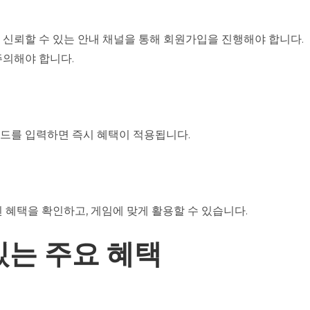
 신뢰할 수 있는 안내 채널을 통해 회원가입을 진행해야 합니다.
주의해야 합니다.
드를 입력하면 즉시 혜택이 적용됩니다.
급된 혜택을 확인하고, 게임에 맞게 활용할 수 있습니다.
있는 주요 혜택