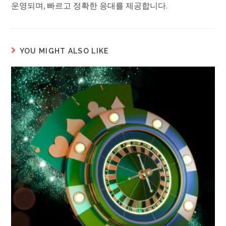
운영되며, 빠르고 정확한 응대를 제공합니다.
YOU MIGHT ALSO LIKE