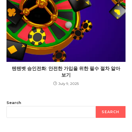
텐텐벳 승인전화: 안전한 가입을 위한 필수 절차 알아
보기
July 9, 2025
Search
SEARCH