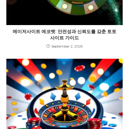
메이저사이트 에코벳: 안전성과 신뢰도를 갖춘 토토
사이트 가이드
September 2, 2025