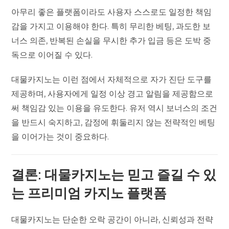
아무리 좋은 플랫폼이라도 사용자 스스로도 일정한 책임
감을 가지고 이용해야 한다. 특히 무리한 베팅, 과도한 보
너스 의존, 반복된 손실을 무시한 추가 입금 등은 도박 중
독으로 이어질 수 있다.
대물카지노는 이런 점에서 자체적으로 자가 진단 도구를
제공하며, 사용자에게 일정 이상 경고 알림을 제공함으로
써 책임감 있는 이용을 유도한다. 유저 역시 보너스의 조건
을 반드시 숙지하고, 감정에 휘둘리지 않는 전략적인 베팅
을 이어가는 것이 중요하다.
결론: 대물카지노는 믿고 즐길 수 있
는 프리미엄 카지노 플랫폼
대물카지노는 단순한 오락 공간이 아니라, 신뢰성과 전략