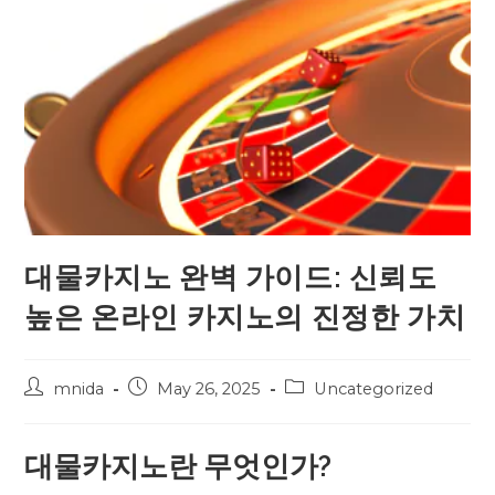
대물카지노 완벽 가이드: 신뢰도
높은 온라인 카지노의 진정한 가치
Post
Post
Post
mnida
May 26, 2025
Uncategorized
author:
published:
category:
대물카지노란 무엇인가?