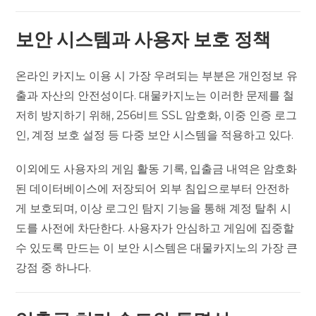
보안 시스템과 사용자 보호 정책
온라인 카지노 이용 시 가장 우려되는 부분은 개인정보 유
출과 자산의 안전성이다. 대물카지노는 이러한 문제를 철
저히 방지하기 위해, 256비트 SSL 암호화, 이중 인증 로그
인, 계정 보호 설정 등 다중 보안 시스템을 적용하고 있다.
이외에도 사용자의 게임 활동 기록, 입출금 내역은 암호화
된 데이터베이스에 저장되어 외부 침입으로부터 안전하
게 보호되며, 이상 로그인 탐지 기능을 통해 계정 탈취 시
도를 사전에 차단한다. 사용자가 안심하고 게임에 집중할
수 있도록 만드는 이 보안 시스템은 대물카지노의 가장 큰
강점 중 하나다.