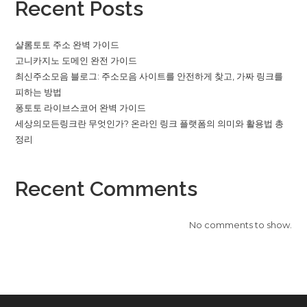
Recent Posts
샬롬토토 주소 완벽 가이드
고니카지노 도메인 완전 가이드
최신주소모음 블로그: 주소모음 사이트를 안전하게 찾고, 가짜 링크를
피하는 방법
퐁토토 라이브스코어 완벽 가이드
세상의모든링크란 무엇인가? 온라인 링크 플랫폼의 의미와 활용법 총
정리
Recent Comments
No comments to show.