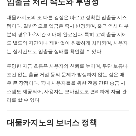
입출금 처리 속도와 투명성
대물카지노의 또 다른 강점은 빠르고 정확한 입출금 시스
템이다. 일반적으로 입금은 즉시 반영되며, 출금 역시 대부
분의 경우 1~2시간 이내에 완료된다. 특히 고액 출금 시에
도 별도의 지연이나 제한 없이 원활하게 처리되며, 사용자
는 실시간으로 입출금 상태를 확인할 수 있다.
투명한 자금 흐름은 사용자의 신뢰를 높이며, 무단 보류나
조건 없는 출금 거절 등의 문제가 발생하지 않는 점은 매
우 큰 장점이다. 국내 사용자들을 위한 전용 간편 송금 시
스템도 제공되어, 사용자는 모바일로도 편리하게 자금 관
리를 할 수 있다.
대물카지노의 보너스 정책