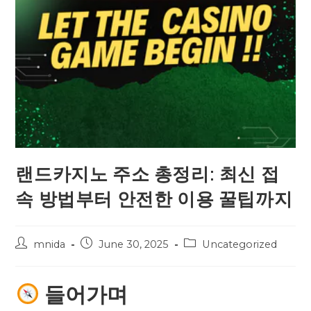
랜드카지노 주소 총정리: 최신 접
속 방법부터 안전한 이용 꿀팁까지
Post
Post
Post
mnida
June 30, 2025
Uncategorized
author:
published:
category:
들어가며