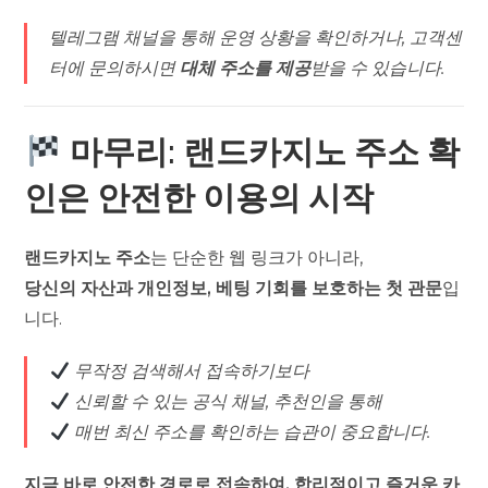
텔레그램 채널을 통해 운영 상황을 확인하거나, 고객센
터에 문의하시면
대체 주소를 제공
받을 수 있습니다.
마무리: 랜드카지노 주소 확
인은 안전한 이용의 시작
랜드카지노 주소
는 단순한 웹 링크가 아니라,
당신의 자산과 개인정보, 베팅 기회를 보호하는 첫 관문
입
니다.
무작정 검색해서 접속하기보다
신뢰할 수 있는 공식 채널, 추천인을 통해
매번 최신 주소를 확인하는 습관이 중요합니다.
지금 바로 안전한 경로로 접속하여, 합리적이고 즐거운 카