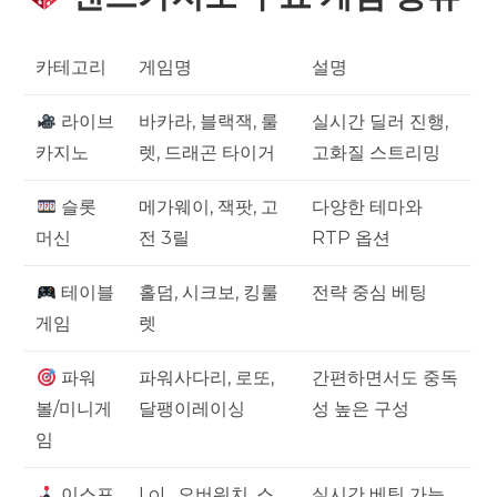
카테고리
게임명
설명
라이브
바카라, 블랙잭, 룰
실시간 딜러 진행,
카지노
렛, 드래곤 타이거
고화질 스트리밍
슬롯
메가웨이, 잭팟, 고
다양한 테마와
머신
전 3릴
RTP 옵션
테이블
홀덤, 시크보, 킹룰
전략 중심 베팅
게임
렛
파워
파워사다리, 로또,
간편하면서도 중독
볼/미니게
달팽이레이싱
성 높은 구성
임
이스포
LoL, 오버워치, 스
실시간 베팅 가능