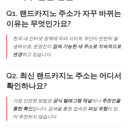
Q1. 랜드카지노 주소가 자꾸 바뀌는
이유는 무엇인가요?
한국 내 인터넷 정책에 따라 사이트 차단이 빈번히 발
생하므로, 운영진이
접속 가능한 새 주소로 지속적으로
변경
하고 있습니다.
Q2. 최신 랜드카지노 주소는 어디서
확인하나요?
가장 안전한 방법은
공식 텔레그램 채널
이나
추천인을
통한 확인
입니다. 검색을 통한 접속은
피싱 위험
이 있
어 추천하지 않습니다.