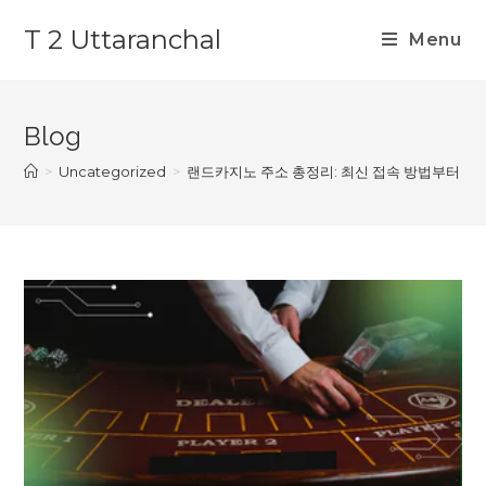
Skip
T 2 Uttaranchal
to
Menu
content
Blog
>
Uncategorized
>
랜드카지노 주소 총정리: 최신 접속 방법부터 안