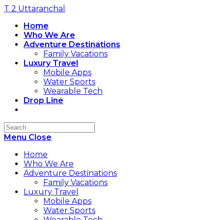
Skip
T 2 Uttaranchal
to
Home
content
Who We Are
Adventure Destinations
Family Vacations
Luxury Travel
Mobile Apps
Water Sports
Wearable Tech
Drop Line
Toggle
website
search
Menu
Close
Home
Who We Are
Adventure Destinations
Family Vacations
Luxury Travel
Mobile Apps
Water Sports
Wearable Tech