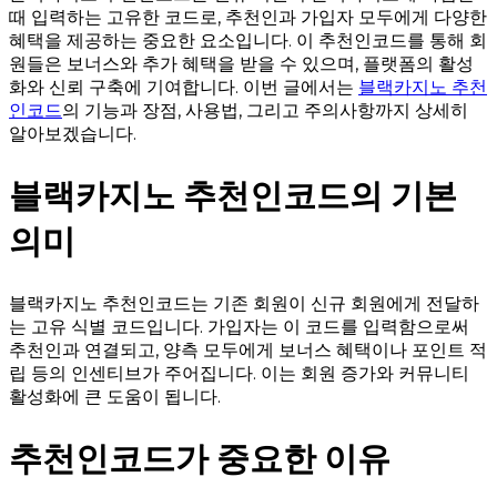
때 입력하는 고유한 코드로, 추천인과 가입자 모두에게 다양한
혜택을 제공하는 중요한 요소입니다. 이 추천인코드를 통해 회
원들은 보너스와 추가 혜택을 받을 수 있으며, 플랫폼의 활성
화와 신뢰 구축에 기여합니다. 이번 글에서는
블랙카지노 추천
인코드
의 기능과 장점, 사용법, 그리고 주의사항까지 상세히
알아보겠습니다.
블랙카지노 추천인코드의 기본
의미
블랙카지노 추천인코드는 기존 회원이 신규 회원에게 전달하
는 고유 식별 코드입니다. 가입자는 이 코드를 입력함으로써
추천인과 연결되고, 양측 모두에게 보너스 혜택이나 포인트 적
립 등의 인센티브가 주어집니다. 이는 회원 증가와 커뮤니티
활성화에 큰 도움이 됩니다.
추천인코드가 중요한 이유