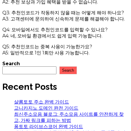
A2: 추천 보상과 가입 혜택을 받을 수 없습니다.
Q3: 추천인코드가 작동하지 않을 때는 어떻게 해야 하나요?
A3: 고객센터에 문의하여 신속하게 문제를 해결해야 합니다.
Q4: 모바일에서도 추천인코드를 입력할 수 있나요?
A4: 네, 모바일 환경에서도 쉽게 입력 가능합니다.
Q5: 추천인코드는 중복 사용이 가능한가요?
A5: 일반적으로 1인 1회만 사용 가능합니다.
Search
Search
Recent Posts
샬롬토토 주소 완벽 가이드
고니카지노 도메인 완전 가이드
최신주소모음 블로그: 주소모음 사이트를 안전하게 찾
고, 가짜 링크를 피하는 방법
퐁토토 라이브스코어 완벽 가이드