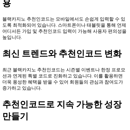
용
블랙카지노 추천인코드는 모바일에서도 손쉽게 입력할 수 있
도록 최적화되어 있습니다. 스마트폰이나 태블릿을 통해 언제
어디서든 가입 및 추천인코드 입력이 가능해 사용자 편의성을
높입니다.
최신 트렌드와 추천인코드 변화
최근 블랙카지노 추천인코드는 시즌별 이벤트나 한정 프로모
션과 연계된 특별 코드로 진화하고 있습니다. 이를 활용하면
더욱 풍성한 혜택을 받을 수 있어 회원들의 관심과 참여도가
증가하고 있습니다.
추천인코드로 지속 가능한 성장
만들기