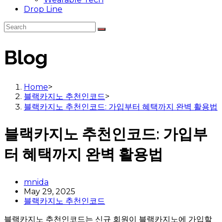
Drop Line
Blog
Home
>
블랙카지노 추천인코드
>
블랙카지노 추천인코드: 가입부터 혜택까지 완벽 활용법
블랙카지노 추천인코드: 가입부
터 혜택까지 완벽 활용법
Post
mnida
author:
Post
May 29, 2025
published:
Post
블랙카지노 추천인코드
category:
블랙카지노 추천인코드는 신규 회원이 블랙카지노에 가입할