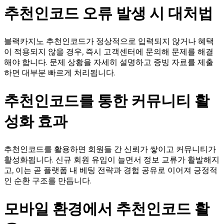
추천인코드 오류 발생 시 대처법
블랙카지노 추천인코드가 정상적으로 입력되지 않거나 혜택
이 적용되지 않을 경우, 즉시 고객센터에 문의해 문제를 해결
해야 합니다. 문제 상황을 자세히 설명하고 증빙 자료를 제출
하면 대부분 빠르게 처리됩니다.
추천인코드를 통한 커뮤니티 활
성화 효과
추천인코드를 활용하면 회원들 간 신뢰가 쌓이고 커뮤니티가
활성화됩니다. 신규 회원 유입이 늘면서 정보 교류가 활발해지
고, 이는 곧 플랫폼 내 베팅 전략과 경험 공유로 이어져 긍정적
인 순환 구조를 만듭니다.
모바일 환경에서 추천인코드 활