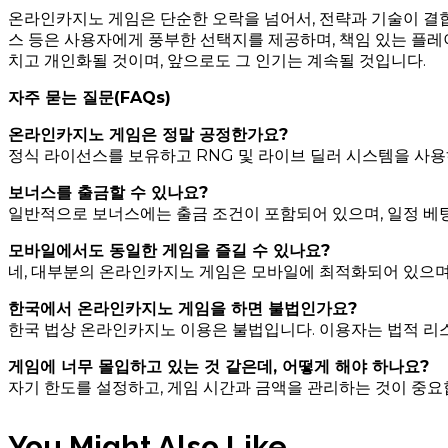
온라인카지노 게임은 단순한 오락을 넘어서, 전략과 기술이 결합
스 등은 사용자에게 풍부한 선택지를 제공하며, 책임 있는 플레
치고 개인화될 것이며, 앞으로도 그 인기는 계속될 것입니다.
자주 묻는 질문(FAQs)
온라인카지노 게임은 정말 공정한가요?
정식 라이선스를 보유하고 RNG 및 라이브 딜러 시스템을 사용
보너스를 출금할 수 있나요?
일반적으로 보너스에는 출금 조건이 포함되어 있으며, 일정 베팅
모바일에서도 동일한 게임을 즐길 수 있나요?
네, 대부분의 온라인카지노 게임은 모바일에 최적화되어 있으며,
한국에서 온라인카지노 게임을 하면 불법인가요?
한국 법상 온라인카지노 이용은 불법입니다. 이용자는 법적 리
게임에 너무 몰입하고 있는 것 같은데, 어떻게 해야 하나요?
자기 한도를 설정하고, 게임 시간과 금액을 관리하는 것이 중요
You Might Also Like