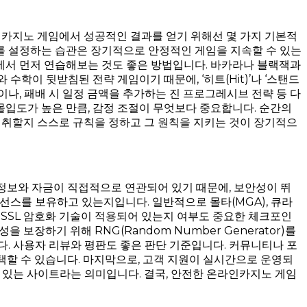
인카지노 게임에서 성공적인 결과를 얻기 위해선 몇 가지 기본적
도를 설정하는 습관은 장기적으로 안정적인 게임을 지속할 수 있는
 모드에서 먼저 연습해보는 것도 좋은 방법입니다. 바카라나 블랙잭과
학이 뒷받침된 전략 게임이기 때문에, ‘히트(Hit)’나 ‘스탠드
략이나, 패배 시 일정 금액을 추가하는 진 프로그레시브 전략 등 다
 몰입도가 높은 만큼, 감정 조절이 무엇보다 중요합니다. 순간의
 취할지 스스로 규칙을 정하고 그 원칙을 지키는 것이 장기적으
정보와 자금이 직접적으로 연관되어 있기 때문에, 보안성이 뛰
선스를 보유하고 있는지입니다. 일반적으로 몰타(MGA), 큐라
 SSL 암호화 기술이 적용되어 있는지 여부도 중요한 체크포인
보장하기 위해 RNG(Random Number Generator)를
. 사용자 리뷰와 평판도 좋은 판단 기준입니다. 커뮤니티나 포
선택할 수 있습니다. 마지막으로, 고객 지원이 실시간으로 운영되
 있는 사이트라는 의미입니다. 결국, 안전한 온라인카지노 게임