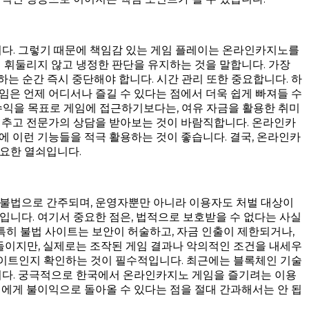
다. 그렇기 때문에 책임감 있는 게임 플레이는 온라인카지노를
에 휘둘리지 않고 냉정한 판단을 유지하는 것을 말합니다. 가장
하는 순간 즉시 중단해야 합니다. 시간 관리 또한 중요합니다. 하
임은 언제 어디서나 즐길 수 있다는 점에서 더욱 쉽게 빠져들 수
 수익을 목표로 게임에 접근하기보다는, 여유 자금을 활용한 취미
 멈추고 전문가의 상담을 받아보는 것이 바람직합니다. 온라인카
문에 이런 기능들을 적극 활용하는 것이 좋습니다. 결국, 온라인카
중요한 열쇠입니다.
불법으로 간주되며, 운영자뿐만 아니라 이용자도 처벌 대상이
입니다. 여기서 중요한 점은, 법적으로 보호받을 수 없다는 사실
 특히 불법 사이트는 보안이 허술하고, 자금 인출이 제한되거나,
들이지만, 실제로는 조작된 게임 결과나 악의적인 조건을 내세우
사이트인지 확인하는 것이 필수적입니다. 최근에는 블록체인 기술
니다. 궁극적으로 한국에서 온라인카지노 게임을 즐기려는 이용
인에게 불이익으로 돌아올 수 있다는 점을 절대 간과해서는 안 됩