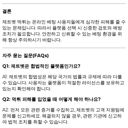
결론
제트벳 먹튀는 온라인 베팅 사용자들에게 심각한 피해를 줄 수
있는 문제입니다. 따라서 플랫폼 선택 시 신중한 검토와 예방
조치가 필요합니다. 안전하고 신뢰할 수 있는 베팅 환경을 위
해 항상 주의하시기 바랍니다.
자주 묻는 질문(FAQs)
Q1: 제트벳은 합법적인 플랫폼인가요?
A1: 제트벳의 합법성은 해당 국가의 법률과 규제에 따라 다를
수 있습니다. 사용자는 플랫폼이 적절한 라이선스를 보유하고
있는지 확인해야 합니다.
Q2: 먹튀 피해를 입었을 때 어떻게 해야 하나요?
A2: 먼저 모든 관련 증거를 수집하고, 제트벳의 고객 지원팀에
문제를 신고하세요. 해결되지 않을 경우, 관련 기관에 신고하
여 법적 조치를 취할 수 있습니다.