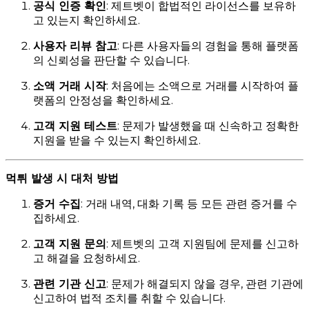
공식 인증 확인
: 제트벳이 합법적인 라이선스를 보유하
고 있는지 확인하세요.
사용자 리뷰 참고
: 다른 사용자들의 경험을 통해 플랫폼
의 신뢰성을 판단할 수 있습니다.
소액 거래 시작
: 처음에는 소액으로 거래를 시작하여 플
랫폼의 안정성을 확인하세요.
고객 지원 테스트
: 문제가 발생했을 때 신속하고 정확한
지원을 받을 수 있는지 확인하세요.
먹튀 발생 시 대처 방법
증거 수집
: 거래 내역, 대화 기록 등 모든 관련 증거를 수
집하세요.
고객 지원 문의
: 제트벳의 고객 지원팀에 문제를 신고하
고 해결을 요청하세요.
관련 기관 신고
: 문제가 해결되지 않을 경우, 관련 기관에
신고하여 법적 조치를 취할 수 있습니다.