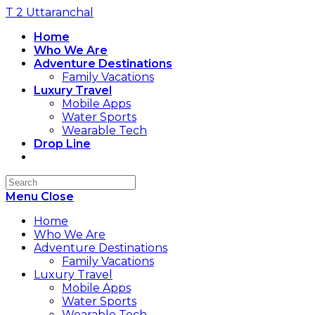
Skip
T 2 Uttaranchal
to
Home
content
Who We Are
Adventure Destinations
Family Vacations
Luxury Travel
Mobile Apps
Water Sports
Wearable Tech
Drop Line
Toggle
website
search
Menu
Close
Home
Who We Are
Adventure Destinations
Family Vacations
Luxury Travel
Mobile Apps
Water Sports
Wearable Tech