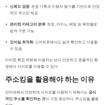
신뢰도 검증
: 운영 기록과 이용자 평가를 기반으로 안정
적인 주소만 제공
편리한 카테고리 분류
: 토토, 카지노, 배팅 등 목적별로
쉽게 구분 가능
모바일 최적화
: 스마트폰에서도 쉽게 확인하고 이용할
수 있음
이러한 특징 덕분에 이용자는 보다 안전하고 효율적인 환
경에서 사이트를 이용할 수 있다.
주소킹을 활용해야 하는 이유
인터넷에서 안전하게 사이트를 이용하기 위해서는
공식
적인 주소를 확인하는 것
이 가장 중요하다. 주소킹을 활용