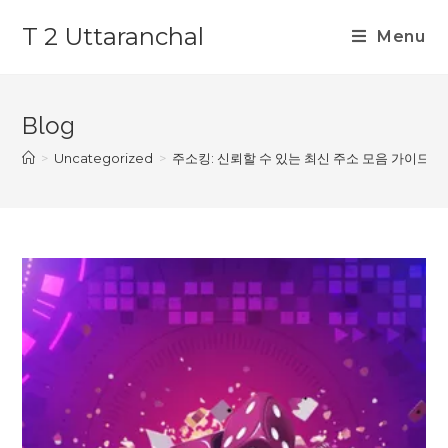
Skip
T 2 Uttaranchal
to
Menu
content
Blog
>
Uncategorized
>
주소킹: 신뢰할 수 있는 최신 주소 모음 가이드