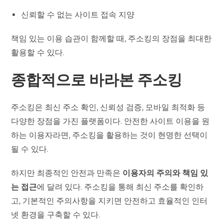
신뢰할 수 없는 사이트 접속 지양
책임 있는 이용 습관이 함께할 때, 주소킹의 장점을 최대한
활용할 수 있다.
종합적으로 바라본 주소킹
주소킹은 최신 주소 확인, 신뢰성 검증, 모바일 최적화 등
다양한 장점을 가진 플랫폼이다. 안전한 사이트 이용을 원
하는 이용자라면, 주소킹을 활용하는 것이 현명한 선택이
될 수 있다.
하지만 최종적인 안전과 만족은
이용자의 주의와 책임 있
는 접근
에 달려 있다. 주소킹을 통해 최신 주소를 확인하
고, 기본적인 주의사항을 지키면 안전하고 효율적인 인터
넷 환경을 구축할 수 있다.