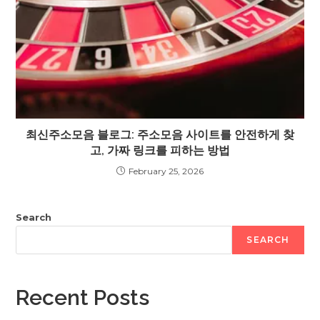
최신주소모음 블로그: 주소모음 사이트를 안전하게 찾
고, 가짜 링크를 피하는 방법
February 25, 2026
Search
SEARCH
Recent Posts