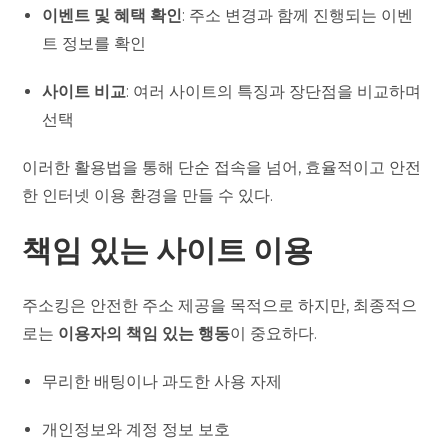
이벤트 및 혜택 확인
: 주소 변경과 함께 진행되는 이벤
트 정보를 확인
사이트 비교
: 여러 사이트의 특징과 장단점을 비교하며
선택
이러한 활용법을 통해 단순 접속을 넘어, 효율적이고 안전
한 인터넷 이용 환경을 만들 수 있다.
책임 있는 사이트 이용
주소킹은 안전한 주소 제공을 목적으로 하지만, 최종적으
로는
이용자의 책임 있는 행동
이 중요하다.
무리한 배팅이나 과도한 사용 자제
개인정보와 계정 정보 보호