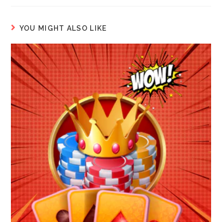
YOU MIGHT ALSO LIKE