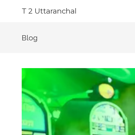
Skip
T 2 Uttaranchal
to
content
Blog