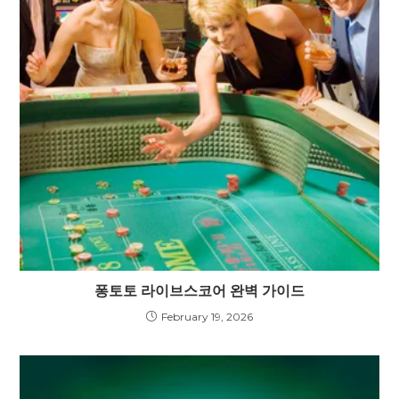
퐁토토 라이브스코어 완벽 가이드
February 19, 2026