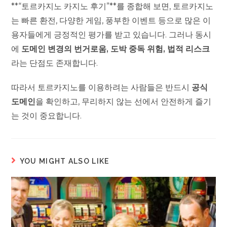
**“토르카지노 카지노 후기”**를 종합해 보면, 토르카지노
는 빠른 환전, 다양한 게임, 풍부한 이벤트 등으로 많은 이
용자들에게 긍정적인 평가를 받고 있습니다. 그러나 동시
에
도메인 변경의 번거로움, 도박 중독 위험, 법적 리스크
라는 단점도 존재합니다.
따라서 토르카지노를 이용하려는 사람들은 반드시
공식
도메인
을 확인하고, 무리하지 않는 선에서 안전하게 즐기
는 것이 중요합니다.
YOU MIGHT ALSO LIKE