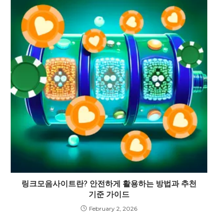
링크모음사이트란? 안전하게 활용하는 방법과 추천
기준 가이드
February 2, 2026