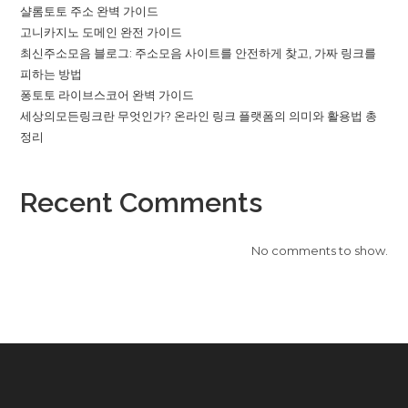
험
샬롬토토 주소 완벽 가이드
을
위
고니카지노 도메인 완전 가이드
한
필
최신주소모음 블로그: 주소모음 사이트를 안전하게 찾고, 가짜 링크를
수
피하는 방법
가
이
퐁토토 라이브스코어 완벽 가이드
드
세상의모든링크란 무엇인가? 온라인 링크 플랫폼의 의미와 활용법 총
정리
Recent Comments
No comments to show.