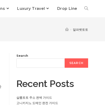
ons
Luxury Travel
Drop Line
Toggle
website
>
알파벳토토
search
Search
SEARCH
Recent Posts
나
샬롬토토 주소 완벽 가이드
고니카지노 도메인 완전 가이드